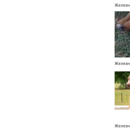
Железно
Железно
Железно